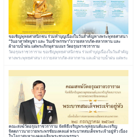
ขอเชิญพุทธศาสนิกชน ร่วมทำบุญเนื่องในวันสำคัญทางพระพุทธศาสนา
“วันอาสาฬหบูชา และ วันเข้าพรรษา”ถวายสลากภัต-สลากทาน และ
ผ้าอาบน้ำฝน แด่พระภิกษุสามเณร วัดอรุณราชวราราม
วัดอรุณราชวราราม ขอเชิญพุทธศาสนิกชน ร่วมทำบุญเนื่องในวันสำคัญ
ทางพระพุทธศาสนา ถวายสลากภัต-สลากทาน และผ้าอาบน้ำฝน แด่พระ
ภิกษุสามเณร วัดอรุณราชวราราม ๑๓๖ รูป วันพฤหัสบดี ที่ ๓๐ กรกฎาคม
พ.ศ. ๒๕๖๙ เวลา ๑๒.๐๐ น. ณ พระวิหาร วัดอรุณราชวราราม
กรุงเทพมหานคร
คณะสงฆ์วัดอรุณราชวราราม จัดพิธีเจริญพระพุทธมนต์และเจริญ
จิตตภาวนาถวายพระพรชัยมงคลแด่ พระบาทสมเด็จพระเจ้าอยู่หัว เนื่อง
ในโอกาสมหามงคลเฉลิมพระชนมพรรษา