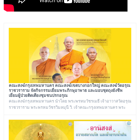
คณะสงฆ์กรุงเทพมหานคร คณะสงฆ์เขตบางกอกใหญ่ คณะสงฆ์วัดอรุณ
ราชวราราม จัดกิจกรรมเยี่ยมพระภิกษุอาพาธ และมอบชุดถุงยังชีพ
เยี่ยมผู้ป่วยติดเตียงชุมชนปรกอรุณ
คณะสงฆ์กรุงเทพมหานคร นำโดย พระพรหมวัชรเมธี เจ้าอาวาสวัดอรุณ
ราชวราราม พระพรหมวัชรวิมลมุนี วิ. เจ้าคณะกรุงเทพมหานคร พระ
เทพวชิรปัญโญภาส เจ้าคณะเขตบางกอกใหญ่ เจ้าอาวาสวัดชิโนรสาราม
และ พระราชวชิรรัตนาภรณ์ ดร. (ชุมพร นิติสาโร) เจ้าคณะแขวงวัด
อรุณ, รองวัดอรุณราชวราราม นายเกียรติวิสุทธิ์ เพ็ชรหมื่นไวย ผู้อำนวย
การเขตบางกอกใหญ่ จัดโครงการเยี่ยมพระภิกษุอาพาธในเขต
บางกอกใหญ่ และเยี่ยม/มอบถุงยัง