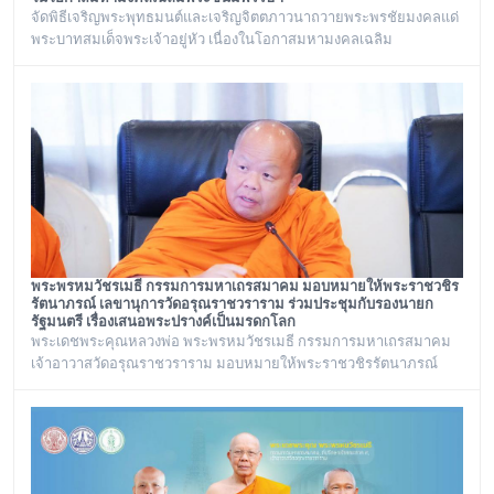
จัดพิธีเจริญพระพุทธมนต์และเจริญจิตตภาวนาถวายพระพรชัยมงคลแด่
พระบาทสมเด็จพระเจ้าอยู่หัว เนื่องในโอกาสมหามงคลเฉลิม
พระชนมพรรษา ๒๘ กรกฎาคม ๒๕๖๙ ณ พระอุโบสถ วัดอรุณ
ราชวราราม กรุงเทพเทพมหานครในวันอังคาร ที่ ๒๘ กรกฎาคม ๒๕๖๙
พระพรหมวัชรเมธี กรรมการมหาเถรสมาคม มอบหมายให้พระราชวชิร
รัตนาภรณ์ เลขานุการวัดอรุณราชวราราม ร่วมประชุมกับรองนายก
รัฐมนตรี เรื่องเสนอพระปรางค์เป็นมรดกโลก
พระเดชพระคุณหลวงพ่อ พระพรหมวัชรเมธี กรรมการมหาเถรสมาคม
เจ้าอาวาสวัดอรุณราชวราราม มอบหมายให้พระราชวชิรรัตนาภรณ์
เลขานุการวัดอรุณราชวราราม และคณะร่วมประชุมกับรองนายก
รัฐมนตรี เรื่องเสนอพระปรางค์เป็นมรดกโลก ณ ทำเนียบรัฐบาล