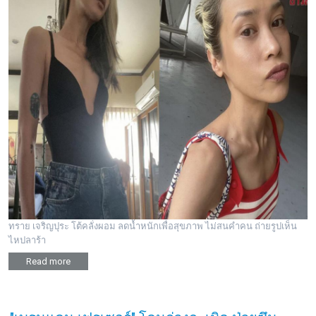
ทราย เจริญปุระ โต้คลั่งผอม ลดน้ำหนักเพื่อสุขภาพ ไม่สนคำคน ถ่ายรูปเห็น
ไหปลาร้า
Read more