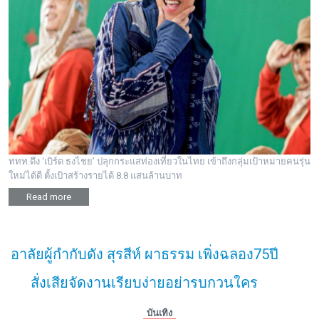
ททท.ดึง ‘เบิร์ด ธงไชย’ ปลุกกระแสท่องเที่ยวในไทย เข้าถึงกลุ่มเป้าหมายคนรุ่น
ใหม่ได้ดี ตั้งเป้าสร้างรายได้ 8.8 แสนล้านบาท
Read more
อาลัยผู้กำกับดัง สุรสีห์ ผาธรรม เพิ่งฉลอง75ปี
สั่งเสียจัดงานเรียบง่ายอย่ารบกวนใคร
บันเทิง