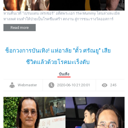
หวนคืนเวที “เบรนแดน เฟรเซอร์” อดีตพระเอก The Mummy โดนล่วงละเมิด
ทางเพศ จนทำให้ป่วยเป็นโรคซึมเศร้า ตกงาน สู่การชนะรางวัลออสการ์
Read more
ช็อกวงการบันเทิง! แห่อาลัย "ตั้ว ศรัณยู" เสีย
ชีวิตแล้วด้วยโรคมะเร็งตับ
บันเทิง
Webmaster
2020-06-10 21:20:01
245