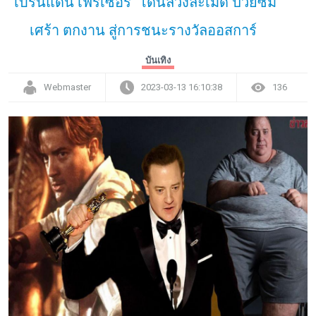
"เบรนแดน เฟรเซอร์" โดนล่วงละเมิด ป่วยซึม
เศร้า ตกงาน สู่การชนะรางวัลออสการ์
บันเทิง
Webmaster
2023-03-13 16:10:38
136