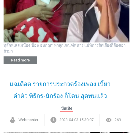
พระดอทกะฉ่อน
กะฉ่อนช้อปปิ้ง
ติดต่อ
ทุลักทุเล แม่น้อง ‘อ็อฟ ธนกฤต’ พาลูกเกณฑ์ทหาร แม้พิการติดเตียงก็ต้องเอา
ตัวมา
Read more
แฉเดือด รายการประกวดร้องเพลง เบี้ยว
ค่าตัว พิธีกร-นักร้อง ก็โดน สุดทนแล้ว
บันเทิง
Webmaster
2023-04-03 15:30:07
269