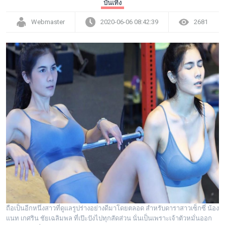
บันเทิง
Webmaster
2020-06-06 08:42:39
2681
ถือเป็นอีกหนึ่งสาวที่ดูแลรูปร่างอย่างดีมาโดยตลอด สำหรับดาราสาวเซ็กซี่ น้อง
แนท เกศริน ชัยเฉลิมพล ที่เป๊ะปังไปทุกสัดส่วน นั่นเป็นเพราะเจ้าตัวหมั่นออก