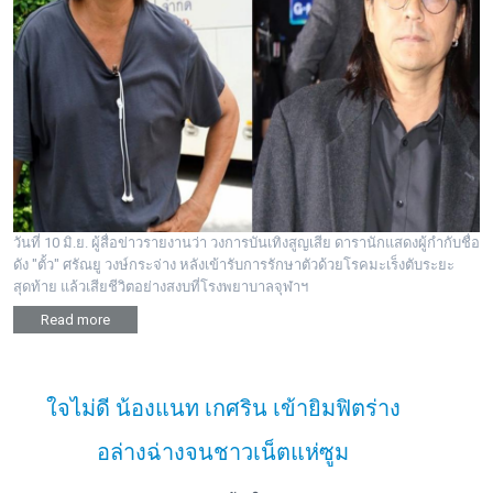
วันที่ 10 มิ.ย. ผู้สื่อข่าวรายงานว่า วงการบันเทิงสูญเสีย ดารานักแสดงผู้กำกับชื่อ
ดัง "ตั้ว" ศรัณยู วงษ์กระจ่าง หลังเข้ารับการรักษาตัวด้วยโรคมะเร็งตับระยะ
สุดท้าย แล้วเสียชีวิตอย่างสงบที่โรงพยาบาลจุฬาฯ
Read more
ใจไม่ดี น้องแนท เกศริน เข้ายิมฟิตร่าง
อล่างฉ่างจนชาวเน็ตแห่ซูม