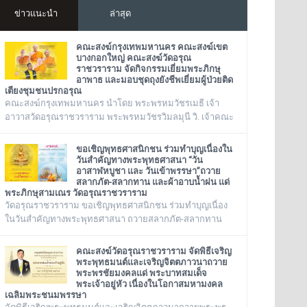
ข่าวแนะนำ
ล่าสุด
คณะสงฆ์กรุงเทพมหานคร คณะสงฆ์เขต
บางกอกใหญ่ คณะสงฆ์วัดอรุณ
ราชวราราม จัดกิจกรรมเยี่ยมพระภิกษุ
อาพาธ และมอบชุดถุงยังชีพเยี่ยมผู้ป่วยติด
เตียงชุมชนปรกอรุณ
คณะสงฆ์กรุงเทพมหานคร นำโดย พระพรหมวัชรเมธี เจ้า
อาวาสวัดอรุณราชวราราม พระพรหมวัชรวิมลมุนี วิ. เจ้าคณะ
กรุงเทพมหานคร พระเทพวชิรปัญโญภาส เจ้าคณะเขต
บางกอกใหญ่ เจ้าอาวาสวัดชิโนรสาราม และ พระราชวชิรรัต
ขอเชิญพุทธศาสนิกชน ร่วมทำบุญเนื่องใน
นาภรณ์ ดร. (ชุมพร นิติสาโร) เจ้าคณะแขวงวัดอรุณ, รองวัด
วันสำคัญทางพระพุทธศาสนา “วัน
อาสาฬหบูชา และ วันเข้าพรรษา”ถวาย
อรุณราชวราราม นายเกียรติวิสุทธิ์ เพ็ชรหมื่นไวย ผู้อำนวย
สลากภัต-สลากทาน และผ้าอาบน้ำฝน แด่
การเขตบางกอกใหญ่ จัดโครงการเยี่ยมพระภิกษุอาพาธในเขต
พระภิกษุสามเณร วัดอรุณราชวราราม
บางกอกใหญ่ และเยี่ยม/มอบถุงยัง
วัดอรุณราชวราราม ขอเชิญพุทธศาสนิกชน ร่วมทำบุญเนื่อง
ในวันสำคัญทางพระพุทธศาสนา ถวายสลากภัต-สลากทาน
และผ้าอาบน้ำฝน แด่พระภิกษุสามเณร วัดอรุณราชวราราม
๑๓๖ รูป วันพฤหัสบดี ที่ ๓๐ กรกฎาคม พ.ศ. ๒๕๖๙ เวลา ๑๒.๐๐
คณะสงฆ์วัดอรุณราชวราราม จัดพิธีเจริญ
น. ณ พระวิหาร วัดอรุณราชวราราม กรุงเทพมหานคร
พระพุทธมนต์และเจริญจิตตภาวนาถวาย
พระพรชัยมงคลแด่ พระบาทสมเด็จ
พระเจ้าอยู่หัว เนื่องในโอกาสมหามงคล
เฉลิมพระชนมพรรษา