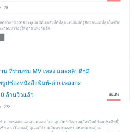
78
ำลาปี 2018 ระบุเป็นปีที่เจอสิ่งที่ดีที่สุด แต่เป็นปีที่รู้สึกอ่อนแอที่สุดในชีวิต
ันจะกลับมาร้องให้ทุกคนฟังกันอีก
 ที่ร่วมชม MV เพลง และคลิปดีๆมี
ูปช่องหนังสือพิมพ์-ค่ายเพลงกะ
 ล้านวิวแล้ว
บันเทิง
272
พ์-ค่ายเพลงกะฉ่อนดอทคอม โดย คุณวิทย์ วัดอรุณ(อัครวิทย์ รัตนประสิทธิ์)
ันชัย ลาภวิไลพงศ์) คุณแก๊ป รามอินทรา(พงศธร สหมหมงคล) ขอ