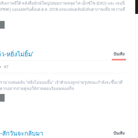
ทิงเกาหลีใต้ หลังสื่อยักษ์ใหญ่ปล่อยภาพหลุด ไค เอ็กซ์โซ (EXO) และ เจนนี่
CKPINK) แอบเดทกันตั้งแต่ ต.ค. 2018 แถมแฟนคลับยังจับตาภาพเที่ยวหวานที่
หยิ่งไม่ยิ้ม'
บันเทิง
67
ราม่าแฟนคลับ “หยิ่งไม่ยอมยิ้ม” เจ้าตัวแจงถูกถ่ายรูปขณะกำลังจะขึ้นเวที
หากอยากถ่ายคู่ขอให้ถ่ายตอนร้องเพลงเสร็จ
-สักวันจะกลับมา
บันเทิง