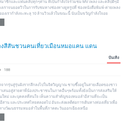
าชิกและแฟนคลับทุกๆท่าน ที่เป็นกำลังใจร่วมชม MV เพลง และคลิปดีๆมี
เราจนยอดวิวในการรับชมทางช่องทางยูทรูปที่ ช่องหนังสือพิมพ์-ค่ายเพลง
งเรากำลังจะทะลุ 10 ล้านวิวแล้วในขณะนี้ นับเป็นขวัญกำลังใจอย
้างสีสันชวนคนเที่ยวเมือนหมอแคน แดน
บันเทิง
188
จากรุ่นสู่รุ่นฝังรากลึกลงไปในจิตวิญญาณ ซาบซึ้งอยู่ในสายเลือดของชาว
ำเสนอสู่สายตาพี่น้องประชาชนในภาคอื่นๆพร้อมทั้งยังเป็นการส่งเสริมให้
รุ่นใหม่ และบุคคลที่สนใจ เห็นความสำคัญของหมอลำอีสานที่จะเป็น
กับอีสาน และประเทศไทยตลอดไป อันจะส่งผลดีต่อการเดินทางท่องเที่ยวเพื่อ
กทางวัฒนธรรมหมอลำในพื้นที่ภาคตะวันออกเฉียงเหนือ