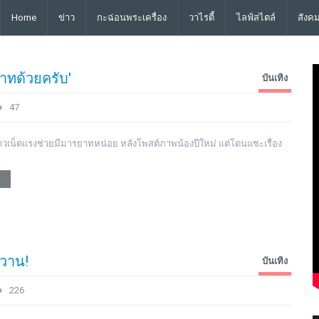
Home
ข่าว
กะฉ่อนพระเครื่อง
วาไรตี้
ไลฟ์สไตล์
สังค
าทด้วยครับ'
บันเทิง
47
าวเน็ตแรงช่วยมีมารยาทหน่อย หลังโพสต์ภาพน้องปีใหม่ แต่โดนแซะเรื่อง
หวาน!
บันเทิง
226