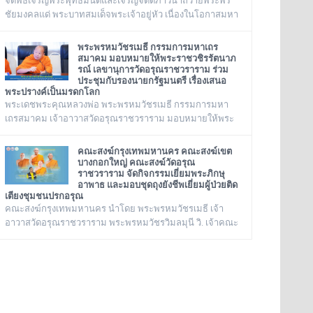
จัดพิธีเจริญพระพุทธมนต์และเจริญจิตตภาวนาถวายพระพร
ชัยมงคลแด่ พระบาทสมเด็จพระเจ้าอยู่หัว เนื่องในโอกาสมหา
มงคลเฉลิมพระชนมพรรษา ๒๘ กรกฎาคม ๒๕๖๙ ณ พระ
อุโบสถ วัดอรุณราชวราราม กรุงเทพเทพมหานครในวันอังคาร
พระพรหมวัชรเมธี กรรมการมหาเถร
ที่ ๒๘ กรกฎาคม ๒๕๖๙
สมาคม มอบหมายให้พระราชวชิรรัตนาภ
รณ์ เลขานุการวัดอรุณราชวราราม ร่วม
ประชุมกับรองนายกรัฐมนตรี เรื่องเสนอ
พระปรางค์เป็นมรดกโลก
พระเดชพระคุณหลวงพ่อ พระพรหมวัชรเมธี กรรมการมหา
เถรสมาคม เจ้าอาวาสวัดอรุณราชวราราม มอบหมายให้พระ
ราชวชิรรัตนาภรณ์ เลขานุการวัดอรุณราชวราราม และคณะ
ร่วมประชุมกับรองนายกรัฐมนตรี เรื่องเสนอพระปรางค์เป็น
คณะสงฆ์กรุงเทพมหานคร คณะสงฆ์เขต
มรดกโลก ณ ทำเนียบรัฐบาล
บางกอกใหญ่ คณะสงฆ์วัดอรุณ
ราชวราราม จัดกิจกรรมเยี่ยมพระภิกษุ
อาพาธ และมอบชุดถุงยังชีพเยี่ยมผู้ป่วยติด
เตียงชุมชนปรกอรุณ
คณะสงฆ์กรุงเทพมหานคร นำโดย พระพรหมวัชรเมธี เจ้า
อาวาสวัดอรุณราชวราราม พระพรหมวัชรวิมลมุนี วิ. เจ้าคณะ
กรุงเทพมหานคร พระราชปัญญารังษี เจ้าคณะเขต
บางกอกใหญ่ เจ้าอาวาสวัดชิโนรสาราม และ พระราชวชิรรัต
นาภรณ์ ดร. (ชุมพร นิติสาโร) เจ้าคณะแขวงวัดอรุณ,
เลขานุการวัดอรุณราชวราราม นายเกียรติวิสุทธิ์ เพ็ชรหมื่น
ไวย ผู้อำนวยการเขตบางกอกใหญ่ จัดโครงการเยี่ยมพระภิกษุ
อาพาธในเขตบางกอกใหญ่ และเยี่ยม/มอบถุงยังชีพผู้