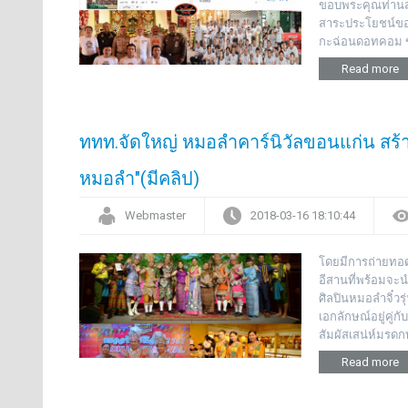
ขอบพระคุณท่านสม
สาระประโยชน์ของ
กะฉ่อนดอทคอม ขอ
Read more
ททท.จัดใหญ่ หมอลำคาร์นิวัลขอนแก่น สร
หมอลำ"(มีคลิป)
Webmaster
2018-03-16 18:10:44
โดยมีการถ่ายทอด
อีสานที่พร้อมจะน
ศิลปินหมอลำจิ๋ว
เอกลักษณ์อยู่คู่
สัมผัสเสน่ห์มรด
Read more